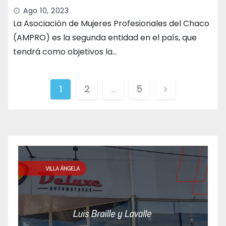
Ago 10, 2023
La Asociación de Mujeres Profesionales del Chaco
(AMPRO) es la segunda entidad en el país, que
tendrá como objetivos la…
Paginación
1
2
…
5
de
entradas