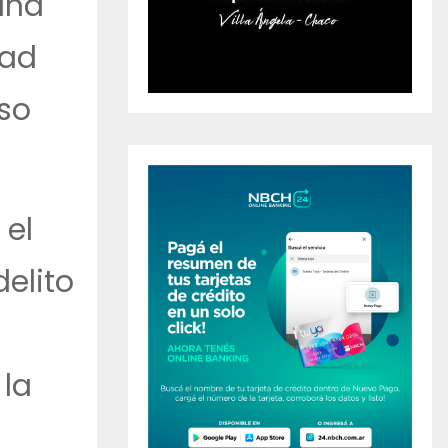
una
dad
so
 el
delito
 la