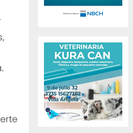
.
s,
.
erte