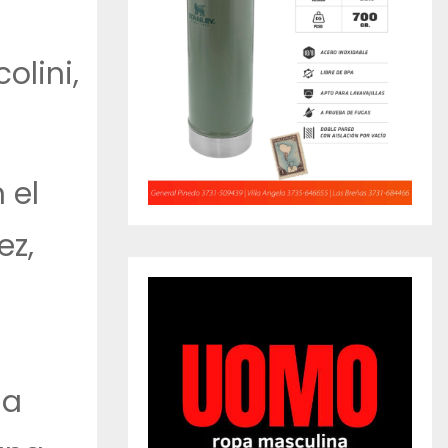
olini,
 el
ez,
la