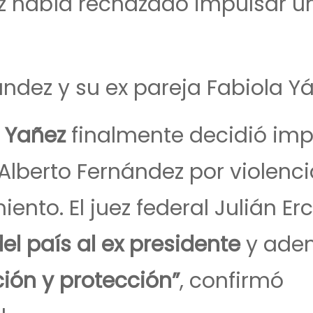
z había rechazado impulsar u
ández y su ex pareja Fabiola Y
 Yañez
finalmente decidió imp
lberto Fernández por violenci
iento. El juez federal Julián Erc
del país al ex presidente
y ade
ión y protección”
, confirmó