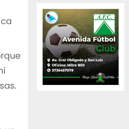
ica
orque
ni
sas.