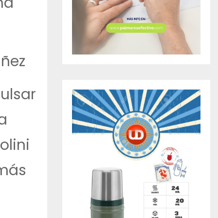
na
áñez
ulsar
a
olini
más