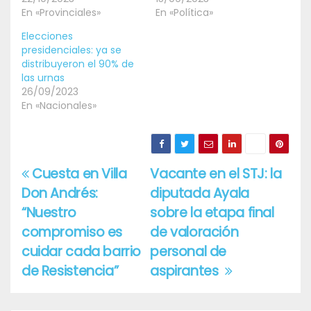
En «Provinciales»
En «Política»
Elecciones
presidenciales: ya se
distribuyeron el 90% de
las urnas
26/09/2023
En «Nacionales»
Cuesta en Villa
Vacante en el STJ: la
Navegación
Don Andrés:
diputada Ayala
de
“Nuestro
sobre la etapa final
entradas
compromiso es
de valoración
cuidar cada barrio
personal de
de Resistencia”
aspirantes