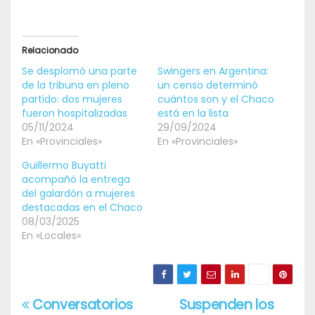
Relacionado
Se desplomó una parte
Swingers en Argentina:
de la tribuna en pleno
un censo determinó
partido: dos mujeres
cuántos son y el Chaco
fueron hospitalizadas
está en la lista
05/11/2024
29/09/2024
En «Provinciales»
En «Provinciales»
Guillermo Buyatti
acompañó la entrega
del galardón a mujeres
destacadas en el Chaco
08/03/2025
En «Locales»
Conversatorios
Suspenden los
Navegación