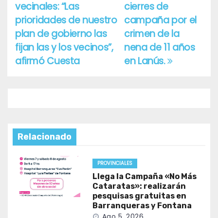
vecinales: “Las
cierres de
de
prioridades de nuestro
campaña por el
entradas
plan de gobierno las
crimen de la
fijan las y los vecinos”,
nena de 11 años
afirmó Cuesta
en Lanús.
Relacionado
PROVINCIALES
Llega la Campaña «No Más
Cataratas»: realizarán
pesquisas gratuitas en
Barranqueras y Fontana
Ago 5, 2026