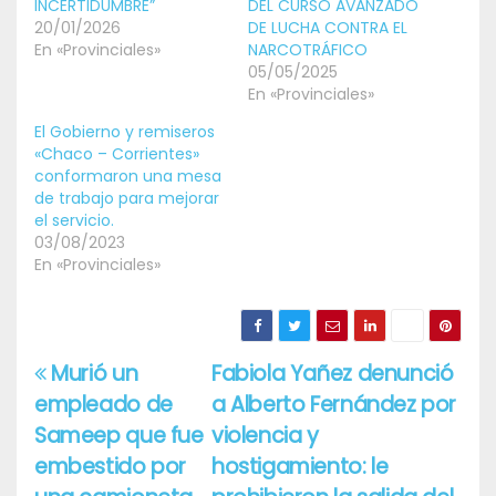
INCERTIDUMBRE”
DEL CURSO AVANZADO
20/01/2026
DE LUCHA CONTRA EL
En «Provinciales»
NARCOTRÁFICO
05/05/2025
En «Provinciales»
El Gobierno y remiseros
«Chaco – Corrientes»
conformaron una mesa
de trabajo para mejorar
el servicio.
03/08/2023
En «Provinciales»
Murió un
Fabiola Yañez denunció
Navegación
empleado de
a Alberto Fernández por
de
Sameep que fue
violencia y
entradas
embestido por
hostigamiento: le