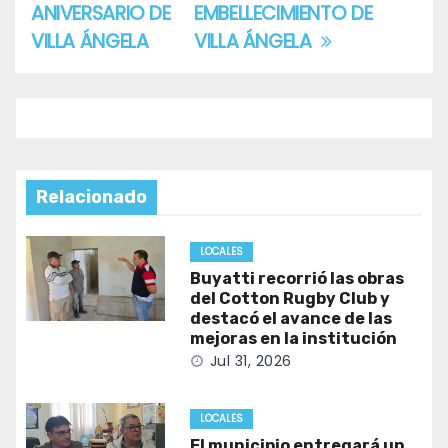
entradas
ANIVERSARIO DE
EMBELLECIMIENTO DE
VILLA ÁNGELA
VILLA ÁNGELA
Relacionado
LOCALES
Buyatti recorrió las obras
del Cotton Rugby Club y
destacó el avance de las
mejoras en la institución
Jul 31, 2026
LOCALES
El municipio entregará un