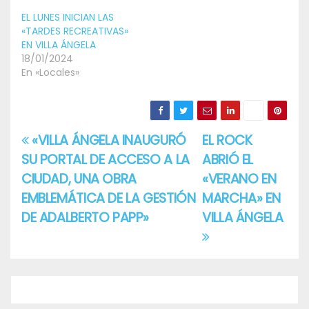
EL LUNES INICIAN LAS
«TARDES RECREATIVAS»
EN VILLA ÁNGELA
18/01/2024
En «Locales»
«VILLA ÁNGELA INAUGURÓ
EL ROCK
Navegación
SU PORTAL DE ACCESO A LA
ABRIÓ EL
de
CIUDAD, UNA OBRA
«VERANO EN
entradas
EMBLEMÁTICA DE LA GESTIÓN
MARCHA» EN
DE ADALBERTO PAPP»
VILLA ÁNGELA