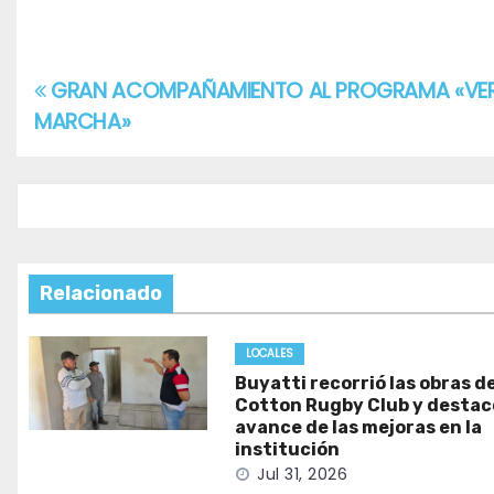
GRAN ACOMPAÑAMIENTO AL PROGRAMA «VE
Navegación
MARCHA»
de
entradas
Relacionado
LOCALES
Buyatti recorrió las obras de
Cotton Rugby Club y destacó
avance de las mejoras en la
institución
Jul 31, 2026