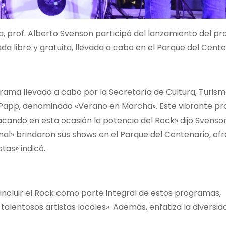
ela, prof. Alberto Svenson participó del lanzamiento del 
 libre y gratuita, llevada a cabo en el Parque del Cente
grama llevado a cabo por la Secretaría de Cultura, Turism
to Papp, denominado «Verano en Marcha». Este vibrante p
tacando en esta ocasión la potencia del Rock» dijo Svenso
nal» brindaron sus shows en el Parque del Centenario, of
tas» indicó.
incluir el Rock como parte integral de estos programas,
lentosos artistas locales». Además, enfatiza la diversid