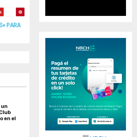
S» PARA
 un
 Club
o en el