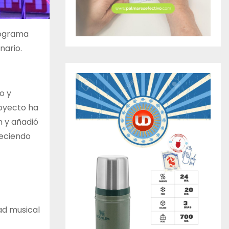
programa
nario.
o y
royecto ha
n y añadió
reciendo
ad musical