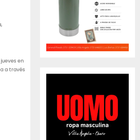
,
 jueves en
ca a través