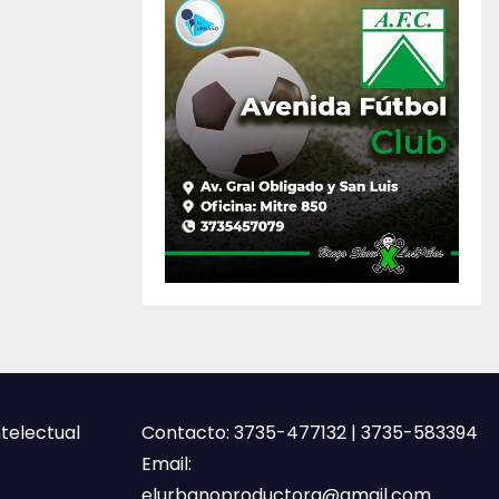
ntelectual
Contacto: 3735-477132 | 3735-583394
Email:
elurbanoproductora@gmail.com