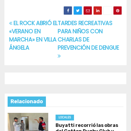
EL ROCK ABRIÓ EL
TARDES RECREATIVAS
Navegación
«VERANO EN
PARA NIÑOS CON
de
MARCHA» EN VILLA
CHARLAS DE
entradas
ÁNGELA
PREVENCIÓN DE DENGUE
Relacionado
LOCALES
Buyatti recorrió las obras