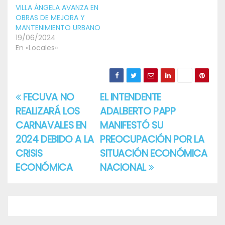
VILLA ÁNGELA AVANZA EN
OBRAS DE MEJORA Y
MANTENIMIENTO URBANO
19/06/2024
En «Locales»
FECUVA NO
EL INTENDENTE
Navegación
REALIZARÁ LOS
ADALBERTO PAPP
de
CARNAVALES EN
MANIFESTÓ SU
entradas
2024 DEBIDO A LA
PREOCUPACIÓN POR LA
CRISIS
SITUACIÓN ECONÓMICA
ECONÓMICA
NACIONAL