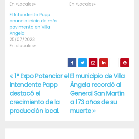
En «Locales»
En «Locales»
El Intendente Papp
anuncia inicio de más
pavimento en Villa
Ángela
25/07/2023
En «Locales»
1° Expo Potenciar el
El municipio de Villa
Navegación
intendente Papp
Ángela recordó al
de
destacó el
General San Martín
entradas
crecimiento de la
a 173 años de su
producción local.
muerte