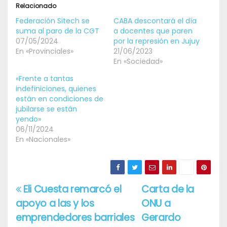
Relacionado
Federación Sitech se
CABA descontará el día
suma al paro de la CGT
a docentes que paren
07/05/2024
por la represión en Jujuy
En «Provinciales»
21/06/2023
En «Sociedad»
«Frente a tantas
indefiniciones, quienes
están en condiciones de
jubilarse se están
yendo»
06/11/2024
En «Nacionales»
Eli Cuesta remarcó el
Carta de la
Navegación
apoyo a las y los
ONU a
de
emprendedores barriales
Gerardo