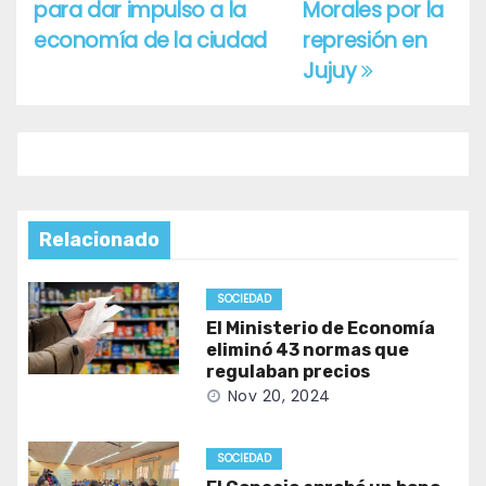
entradas
para dar impulso a la
Morales por la
economía de la ciudad
represión en
Jujuy
Relacionado
SOCIEDAD
El Ministerio de Economía
eliminó 43 normas que
regulaban precios
Nov 20, 2024
SOCIEDAD