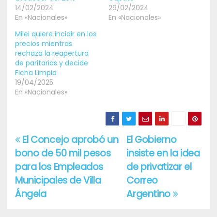
14/02/2024
29/02/2024
En «Nacionales»
En «Nacionales»
Milei quiere incidir en los
precios mientras
rechaza la reapertura
de paritarias y decide
Ficha Limpia
19/04/2025
En «Nacionales»
El Concejo aprobó un
El Gobierno
Navegación
bono de 50 mil pesos
insiste en la idea
de
para los Empleados
de privatizar el
entradas
Municipales de Villa
Correo
Ángela
Argentino