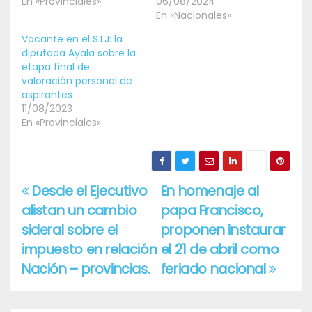
En «Provinciales»
06/08/2024
En «Nacionales»
Vacante en el STJ: la
diputada Ayala sobre la
etapa final de
valoración personal de
aspirantes
11/08/2023
En «Provinciales»
Desde el Ejecutivo
En homenaje al
Navegación
alistan un cambio
papa Francisco,
de
sideral sobre el
proponen instaurar
entradas
impuesto en relación
el 21 de abril como
Nación – provincias.
feriado nacional