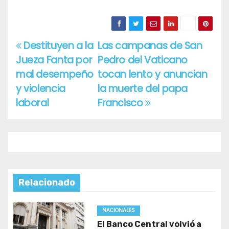
Destituyen a la
Las campanas de San
Navegación
Jueza Fanta por
Pedro del Vaticano
de
mal desempeño
tocan lento y anuncian
entradas
y violencia
la muerte del papa
laboral
Francisco
Relacionado
NACIONALES
El Banco Central volvió a