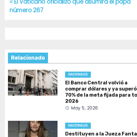
El Vaticano oficializó que asumirá el papa
Navegación
número 267
de
entradas
Relacionado
NACIONALES
El Banco Central volvió a
comprar dólares y ya superó
70% de la meta fijada para t
2026
May 5, 2026
NACIONALES
Destituyen a la Jueza Fanta