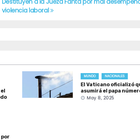
Destituyen a la Jueza Fanta por mal desempeñ
violencia laboral
MUNDO
NACIONALES
El Vaticano oficializó 
 el
asumirá el papa númer
odo
May 8, 2025
 por