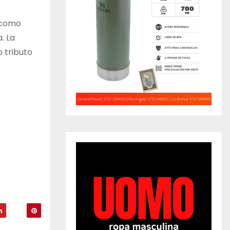
s como
. La
o tributo