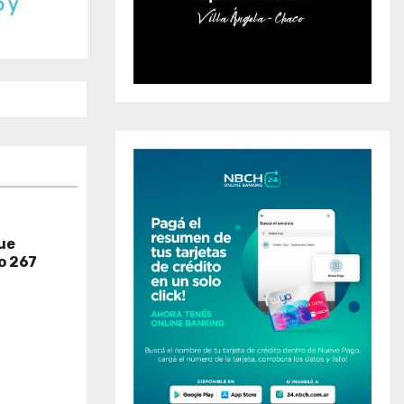
o y
que
o 267