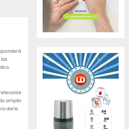
responderá
 las
lico.
 relevante
más amplio
ra darle