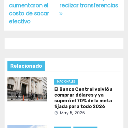
entradas
aumentaron el
realizar transferencias
costo de sacar
efectivo
Relacionado
NACIONALES
El Banco Central volvió a
comprar dólares y ya
superó el 70% de la meta
fijada para todo 2026
May 5, 2026