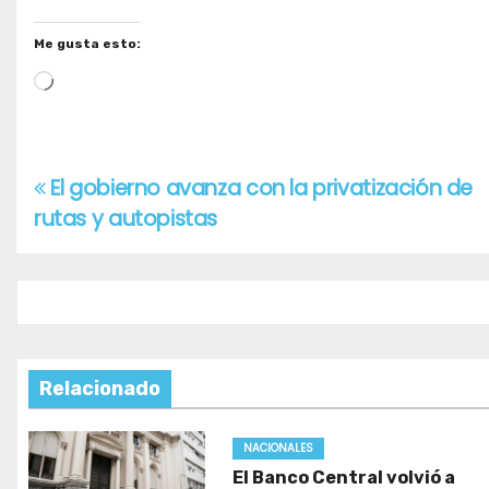
Me gusta esto:
Cargando...
El gobierno avanza con la privatización de
Navegación
rutas y autopistas
de
entradas
Relacionado
NACIONALES
El Banco Central volvió a