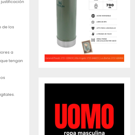
justificación
o de los
iores a
s que tengan
sos
gitales.