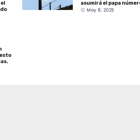
 el
asumirá el papa númer
odo
May 8, 2025
n
uesto
ias.