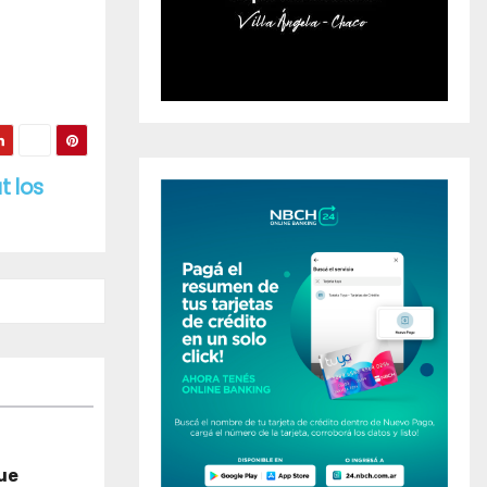
t los
que