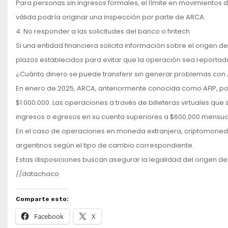
Para personas sin ingresos formales, el límite en movimientos d
válida podría originar una inspección por parte de ARCA.
4. No responder a las solicitudes del banco o fintech
Si una entidad financiera solicita información sobre el origen d
plazos establecidos para evitar que la operación sea reportad
¿Cuánto dinero se puede transferir sin generar problemas co
En enero de 2025, ARCA, anteriormente conocida como AFIP, pod
$1.000.000. Las operaciones a través de billeteras virtuales q
ingresos o egresos en su cuenta superiores a $600.000 mensua
En el caso de operaciones en moneda extranjera, criptomonedas 
argentinos según el tipo de cambio correspondiente.
Estas disposiciones buscan asegurar la legalidad del origen de l
//datachaco
Comparte esto:
Facebook
X