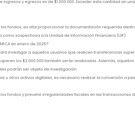
e ingresos y egresos es de $1.000.000. Exceder esta cantidad sin una 
e los fondos, es vital proporcionar la documentación requerida dentr
a como sospechosa a la Unidad de Información Financiera (UIF).
n ARCA en enero de 2025?
rá investigar a aquellos usuarios que realicen transferencias super
ue superen los $2.000.000 también serán analizadas. Además, aquello
les podrán ser objeto de investigación.
u otros activos digitales, es necesario realizar la conversión a pe
os fondos y prevenir irregularidades fiscales en las transacciones di