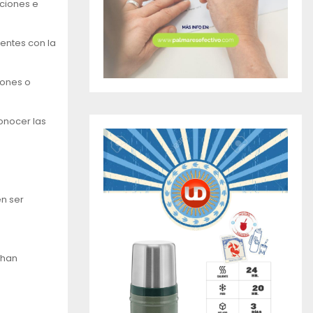
cciones e
ientes con la
iones o
onocer las
en ser
 han