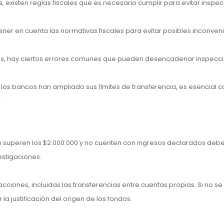
 existen reglas fiscales que es necesario cumplir para evitar inspe
tener en cuenta las normativas fiscales para evitar posibles inconven
es, hay ciertos errores comunes que pueden desencadenar inspecc
 los bancos han ampliado sus límites de transferencia, es esencial c
.
que superen los $2.000.000 y no cuenten con ingresos declarados deb
stigaciones.
cciones, incluidas las transferencias entre cuentas propias. Si no se
a justificación del origen de los fondos.