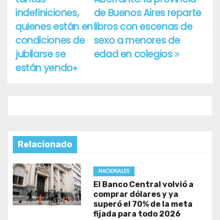
de
indefiniciones,
de Buenos Aires reparte
entradas
quienes están en
libros con escenas de
condiciones de
sexo a menores de
jubilarse se
edad en colegios
están yendo»
Relacionado
NACIONALES
El Banco Central volvió a
comprar dólares y ya
superó el 70% de la meta
fijada para todo 2026