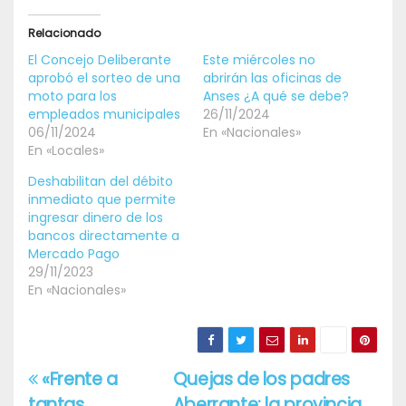
Relacionado
El Concejo Deliberante
Este miércoles no
aprobó el sorteo de una
abrirán las oficinas de
moto para los
Anses ¿A qué se debe?
empleados municipales
26/11/2024
06/11/2024
En «Nacionales»
En «Locales»
Deshabilitan del débito
inmediato que permite
ingresar dinero de los
bancos directamente a
Mercado Pago
29/11/2023
En «Nacionales»
«Frente a
Quejas de los padres
Navegación
tantas
Aberrante: la provincia