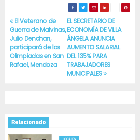
El Veterano de
EL SECRETARIO DE
Navegación
Guerra de Malvinas,
ECONOMÍA DE VILLA
de
Julio Denchan,
ÁNGELA ANUNCIA
entradas
participará de las
AUMENTO SALARIAL
Olimpiadas en San
DEL 135% PARA
Rafael, Mendoza
TRABAJADORES
MUNICIPALES
Relacionado
LOCALES