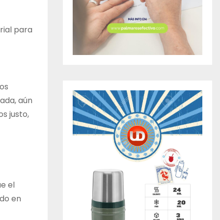
rial para
Los
cada, aún
s justo,
e el
ndo en