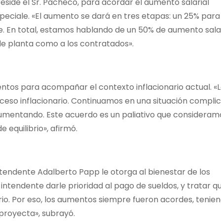
side el Sr. Pacheco, para acordar el aumento salarial
Speciale. «El aumento se dará en tres etapas: un 25% para
. En total, estamos hablando de un 50% de aumento sala
 de planta como a los contratados».
ntos para acompañar el contexto inflacionario actual. «
eso inflacionario. Continuamos en una situación compli
 aumentando. Este acuerdo es un paliativo que consideramo
 equilibrio», afirmó.
intendente Adalberto Papp le otorga al bienestar de los
intendente darle prioridad al pago de sueldos, y tratar qu
rio. Por eso, los aumentos siempre fueron acordes, tenie
 proyecta», subrayó.