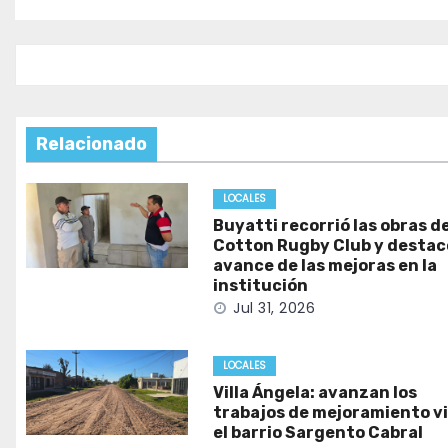
de
entradas
Relacionado
LOCALES
Buyatti recorrió las obras de
Cotton Rugby Club y destacó
avance de las mejoras en la
institución
Jul 31, 2026
LOCALES
Villa Ángela: avanzan los
trabajos de mejoramiento vi
el barrio Sargento Cabral