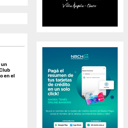
 un
 Club
o en el