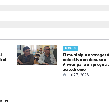
LOCALES
l
El municipio entregará
 el
colectivo en desuso al
Alvear para un proyect
autódromo
Jul 27, 2026
al en