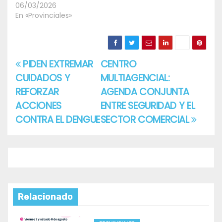
06/03/2026
En «Provinciales»
PIDEN EXTREMAR
CENTRO
Navegación
CUIDADOS Y
MULTIAGENCIAL:
de
REFORZAR
AGENDA CONJUNTA
entradas
ACCIONES
ENTRE SEGURIDAD Y EL
CONTRA EL DENGUE
SECTOR COMERCIAL
Relacionado