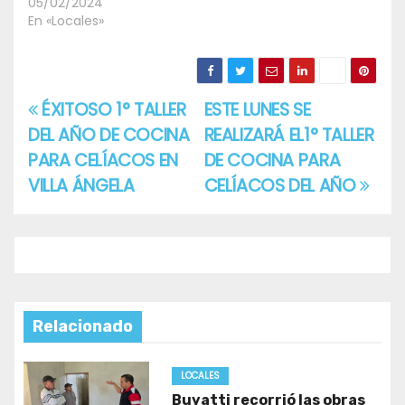
05/02/2024
En «Locales»
ÉXITOSO 1° TALLER
ESTE LUNES SE
Navegación
DEL AÑO DE COCINA
REALIZARÁ EL1° TALLER
de
PARA CELÍACOS EN
DE COCINA PARA
entradas
VILLA ÁNGELA
CELÍACOS DEL AÑO
Relacionado
LOCALES
Buyatti recorrió las obras