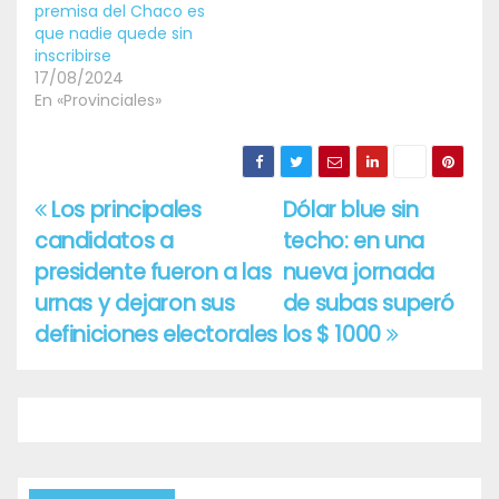
premisa del Chaco es
que nadie quede sin
inscribirse
17/08/2024
En «Provinciales»
Los principales
Dólar blue sin
Navegación
candidatos a
techo: en una
de
presidente fueron a las
nueva jornada
entradas
urnas y dejaron sus
de subas superó
definiciones electorales
los $ 1000