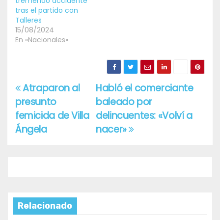
tremendo accidente
tras el partido con
Talleres
15/08/2024
En «Nacionales»
Atraparon al
Habló el comerciante
Navegación
presunto
baleado por
de
femicida de Villa
delincuentes: «Volví a
entradas
Ángela
nacer»
Relacionado