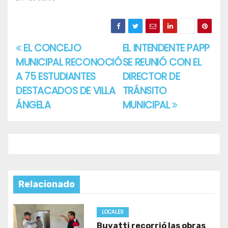
EL CONCEJO
EL INTENDENTE PAPP
Navegación
MUNICIPAL RECONOCIÓ
SE REUNIÓ CON EL
de
A 75 ESTUDIANTES
DIRECTOR DE
entradas
DESTACADOS DE VILLA
TRÁNSITO
ÁNGELA
MUNICIPAL
Relacionado
LOCALES
Buyatti recorrió las obras