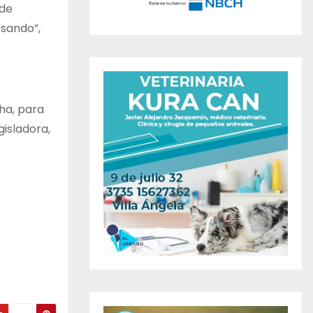
 de
esando”,
cha, para
gisladora,