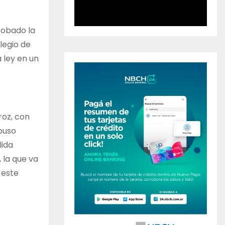
robado la
legio de
 ley en un
roz, con
abuso
lida
 la que va
 este