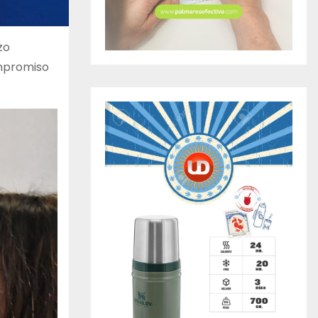
zo
ompromiso