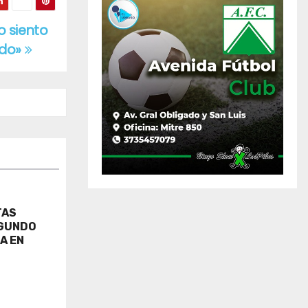
o siento
odo»
TAS
EGUNDO
A EN