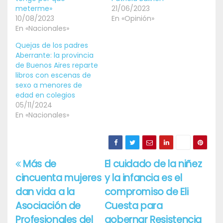
meterme»
21/06/2023
10/08/2023
En «Opinión»
En «Nacionales»
Quejas de los padres
Aberrante: la provincia
de Buenos Aires reparte
libros con escenas de
sexo a menores de
edad en colegios
05/11/2024
En «Nacionales»
Más de
El cuidado de la niñez
Navegación
cincuenta mujeres
y la infancia es el
de
dan vida a la
compromiso de Eli
entradas
Asociación de
Cuesta para
Profesionales del
gobernar Resistencia