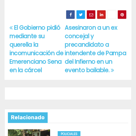
El Gobierno pidió
Asesinaron a un ex
Navegación
mediante su
concejal y
de
querella la
precandidato a
entradas
incomunicación de
intendente de Pampa
Emerenciano Sena
del Infierno en un
en la cárcel
evento bailable.
Relacionado
POLICIALES