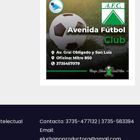
ntelectual
Contacto: 3735-477132 | 3735-583394
Email:
elurbanoproductora@gmail.com