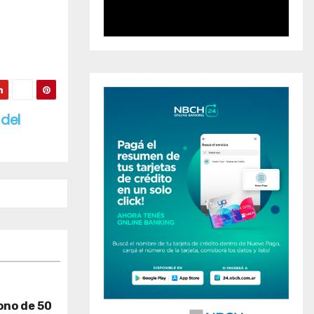
 del
ono de 50