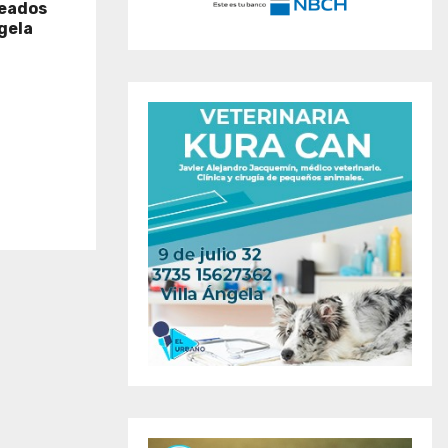
leados
ngela