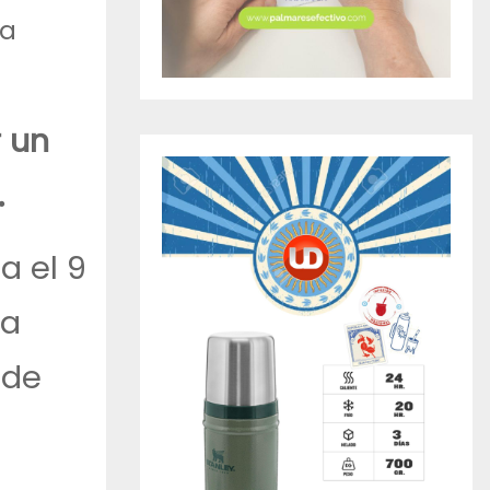
na
r un
.
a el 9
ta
 de