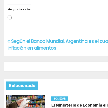
Me gusta esto:
Cargando...
Según el Banco Mundial, Argentina es el cu
Navegación
inflación en alimentos
de
entradas
Relacionado
SOCIEDAD
El Ministerio de Economía el