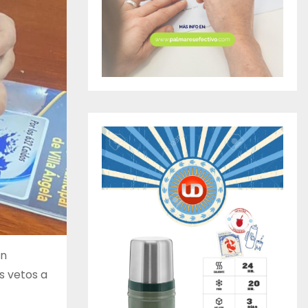
ón
os vetos a