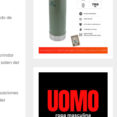
ido de
brindar
 salen del
ctuaciones
del