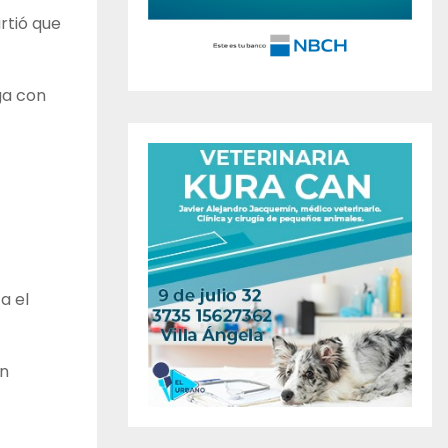
rtió que
ga con
a el
on