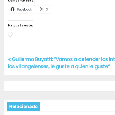
Comparte esto:
Facebook
X
Me gusta esto:
Cargando...
Guillermo Buyatti: “Vamos a defender los in
Navegación
los villangelenses, le guste a quien le guste”
de
entradas
Relacionado