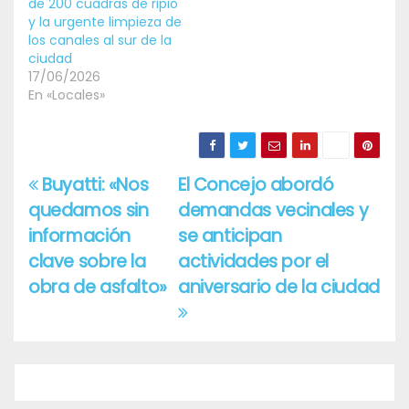
de 200 cuadras de ripio
y la urgente limpieza de
los canales al sur de la
ciudad
17/06/2026
En «Locales»
Buyatti: «Nos
El Concejo abordó
Navegación
quedamos sin
demandas vecinales y
de
información
se anticipan
entradas
clave sobre la
actividades por el
obra de asfalto»
aniversario de la ciudad