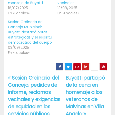
mensaje de Buyatti
vecinales
16/07/2025
13/08/2025
En «Locales»
En «Locales»
Sesión Ordinaria del
Concejo Municipal:
Buyatti destacó obras
estratégicas y el espíritu
democrático del cuerpo
03/09/2025
En «Locales»
Sesión Ordinaria del
Buyatti participó
Navegación
Concejo: pedidos de
de la cena en
de
informe, reclamos
homenaje a los
entradas
vecinales y exigencias
veteranos de
de equidad en los
Malvinas en Villa
servicios públicos
Ángela