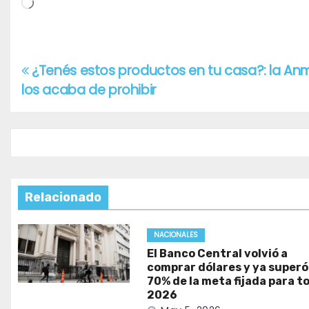
Cargando...
¿Tenés estos productos en tu casa?: la An
Navegación
los acaba de prohibir
de
entradas
Relacionado
NACIONALES
El Banco Central volvió a
comprar dólares y ya superó
70% de la meta fijada para t
2026