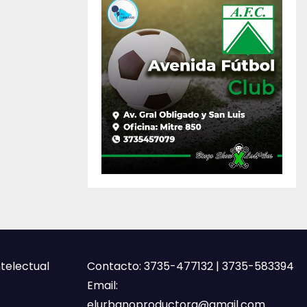
ntelectual
Contacto: 3735-477132 | 3735-583394
Email:
elurbanoproductora@gmail.com