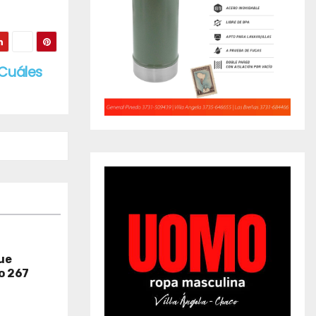
¿Cuáles
que
o 267