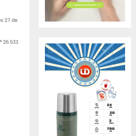
es 27 de
° 26.533.