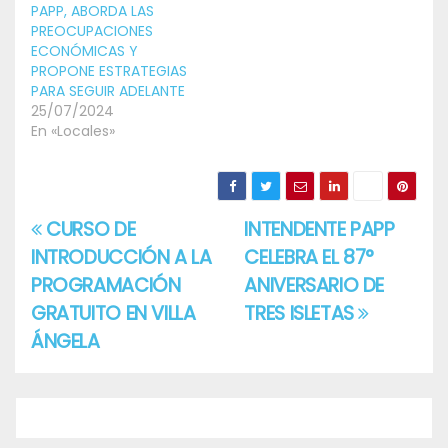
PAPP, ABORDA LAS
PREOCUPACIONES
ECONÓMICAS Y
PROPONE ESTRATEGIAS
PARA SEGUIR ADELANTE
25/07/2024
En «Locales»
CURSO DE
INTENDENTE PAPP
Navegación
INTRODUCCIÓN A LA
CELEBRA EL 87°
de
PROGRAMACIÓN
ANIVERSARIO DE
entradas
GRATUITO EN VILLA
TRES ISLETAS
ÁNGELA