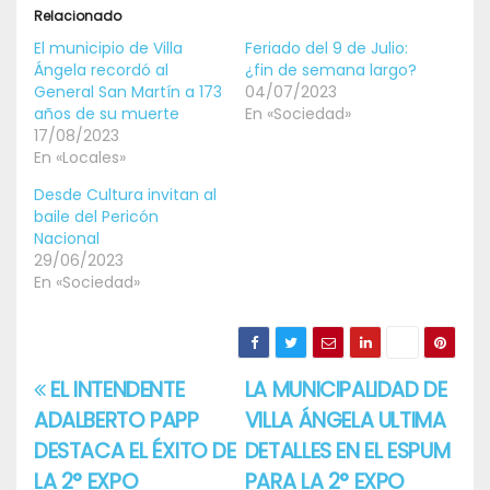
Relacionado
El municipio de Villa
Feriado del 9 de Julio:
Ángela recordó al
¿fin de semana largo?
General San Martín a 173
04/07/2023
años de su muerte
En «Sociedad»
17/08/2023
En «Locales»
Desde Cultura invitan al
baile del Pericón
Nacional
29/06/2023
En «Sociedad»
EL INTENDENTE
LA MUNICIPALIDAD DE
Navegación
ADALBERTO PAPP
VILLA ÁNGELA ULTIMA
de
DESTACA EL ÉXITO DE
DETALLES EN EL ESPUM
entradas
LA 2° EXPO
PARA LA 2° EXPO