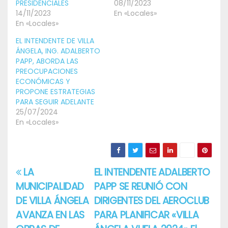
PRESIDENCIALES
08/11/2023
14/11/2023
En «Locales»
En «Locales»
EL INTENDENTE DE VILLA
ÁNGELA, ING. ADALBERTO
PAPP, ABORDA LAS
PREOCUPACIONES
ECONÓMICAS Y
PROPONE ESTRATEGIAS
PARA SEGUIR ADELANTE
25/07/2024
En «Locales»
LA
EL INTENDENTE ADALBERTO
Navegación
MUNICIPALIDAD
PAPP SE REUNIÓ CON
de
DE VILLA ÁNGELA
DIRIGENTES DEL AEROCLUB
entradas
AVANZA EN LAS
PARA PLANIFICAR «VILLA