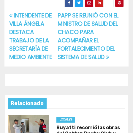
INTENDENTE DE
PAPP SE REUNIÓ CON EL
Navegación
VILLA ÁNGELA
MINISTRO DE SALUD DEL
de
DESTACA
CHACO PARA
entradas
TRABAJO DE LA
ACOMPAÑAR EL
SECRETARÍA DE
FORTALECIMIENTO DEL
MEDIO AMBIENTE
SISTEMA DE SALUD
Relacionado
LOCALES
Buyatti recorrió las obras