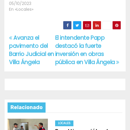
05/10/2023
En «Locales»
Avanza el
El intendente Papp
Navegación
pavimento del
destacó la fuerte
de
Barrio Judicial en
inversión en obras
entradas
Villa Ángela
pública en Villa Ángela
Relacionado
LOCALES