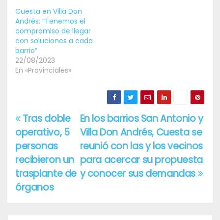
Cuesta en Villa Don
Andrés: “Tenemos el
compromiso de llegar
con soluciones a cada
barrio”
22/08/2023
En «Provinciales»
Tras doble
En los barrios San Antonio y
Navegación
operativo, 5
Villa Don Andrés, Cuesta se
de
personas
reunió con las y los vecinos
entradas
recibieron un
para acercar su propuesta
trasplante de
y conocer sus demandas
órganos