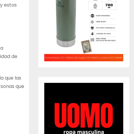
y estos
ea
lidad de
a que las
rsonas que