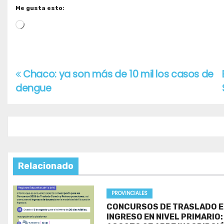
Me gusta esto:
Cargando...
Chaco: ya son más de 10 mil los casos de
Navegación
dengue
de
entradas
Relacionado
PROVINCIALES
CONCURSOS DE TRASLADO E
INGRESO EN NIVEL PRIMARIO: