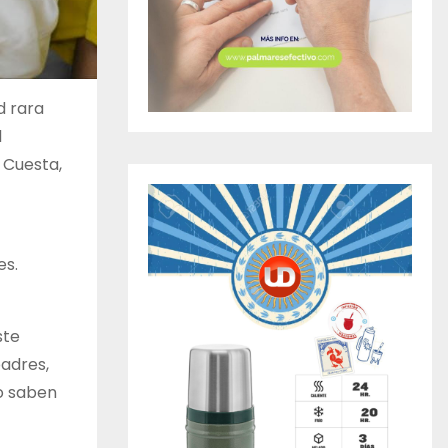
d rara
l
a Cuesta,
es.
ste
padres,
o saben