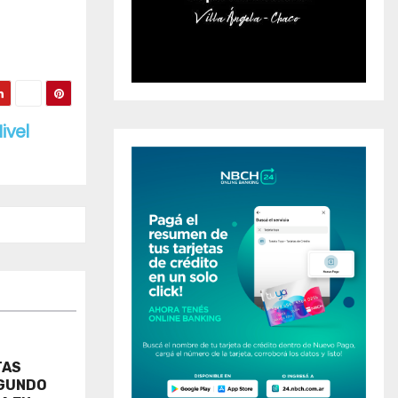
ivel
TAS
EGUNDO