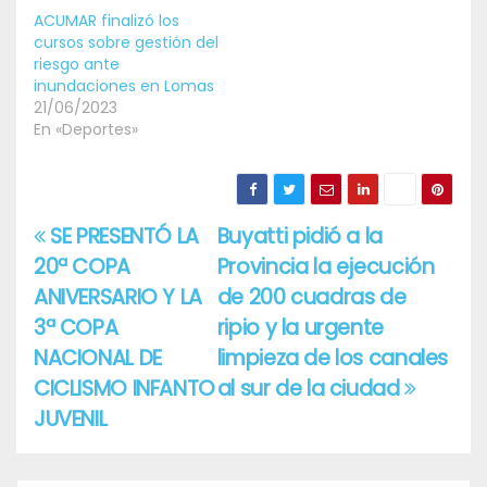
ACUMAR finalizó los
cursos sobre gestión del
riesgo ante
inundaciones en Lomas
21/06/2023
En «Deportes»
SE PRESENTÓ LA
Buyatti pidió a la
Navegación
20ª COPA
Provincia la ejecución
de
ANIVERSARIO Y LA
de 200 cuadras de
entradas
3ª COPA
ripio y la urgente
NACIONAL DE
limpieza de los canales
CICLISMO INFANTO
al sur de la ciudad
JUVENIL