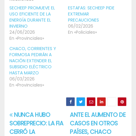
SECHEEP PROMUEVE EL
ESTAFAS: SECHEEP PIDE
USO EFICIENTE DE LA
EXTREMAR
ENERGÍA DURANTE EL
PRECAUCIONES
INVIERNO
06/02/2026
24/06/2026
En «Policiales»
En «Provinciales»
CHACO, CORRIENTES Y
FORMOSA PEDIRÁN A
NACIÓN EXTENDER EL
SUBSIDIO ELÉCTRICO
HASTA MARZO
06/03/2026
En «Provinciales»
NUNCA HUBO
ANTE EL AUMENTO DE
Navegación
SOBREPRECIO: LA FIA
CASOS EN OTROS
de
CERRÓ LA
PAÍSES, CHACO