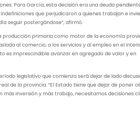
ciones. Para García, esta decisión era una deuda pendient
definiciones que perjudicaron a quienes trabajan e invier
día seguir postergándose”, afirmó.
 la producción primaria como motor de la economía provin
ada al comercio, a los servicios y al empleo en el interio
to es imprescindible avanzar en agregado de valor y en
eríodo legislativo que comienza será dejar de lado discus
 real de la provincia. “El Estado tiene que dejar de poner 
on más inversión y más trabajo, necesitamos decisiones cl