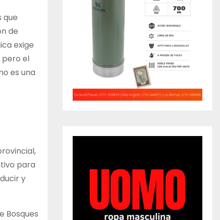
s que
ón de
ica exige
 pero el
no es una
ovincial,
ntivo para
ducir y
de Bosques