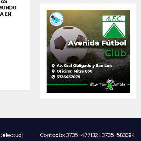
TAS
EGUNDO
A EN
ntelectual
Contacto: 3735-477132 | 3735-583394