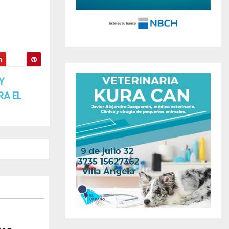
Y
A EL