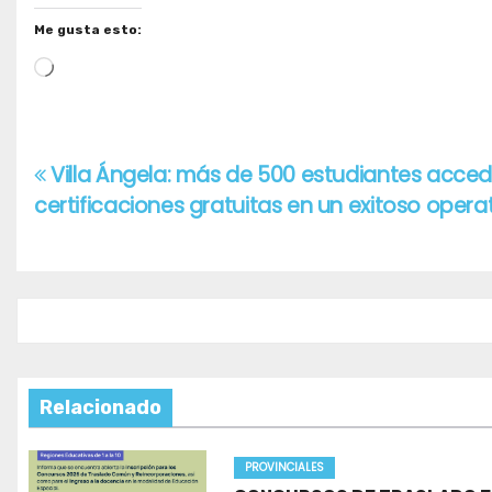
Me gusta esto:
Cargando...
Villa Ángela: más de 500 estudiantes acced
Navegación
certificaciones gratuitas en un exitoso operat
de
entradas
Relacionado
PROVINCIALES