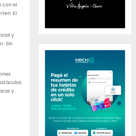
e con el
ten. El
cial y
r. Sin
iones
obstáculos
aras y