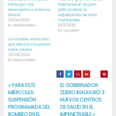
Fanta por mal
habitacional”: Buyatti
desempeño y violencia
pidió acelerar la
laboral
adjudicación de lotes
29/04/2025
municipales
En «Nacionales»
19/11/2025
En «Locales»
La increíble restricción
que silencia a la prensa
sobre Lanata
29/09/2024
En «Nacionales»
PARA ESTE
EL GOBERNADOR
Navegación
MIÉRCOLES:
ZDERO INAUGURÓ 3
de
SUSPENSIÓN
NUEVOS CENTROS
entradas
PROGRAMADA DEL
DE SALUD EN EL
BOMBEO EN EL
IMPENETRABLE