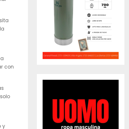
sita
la
la
ar con
as
solo
o y