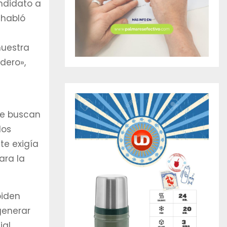
andidato a
 habló
nuestra
dero»,
a
ue buscan
los
te exigía
ara la
piden
generar
ial