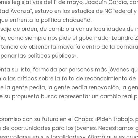
ones legislativas del 11 de mayo, Joaquín García, c
rtad Avanza”, estuvo en los estudios de NGFederal y
 que enfrenta la política chaqueña.
aje de orden, de cambio a varias localidades de 
orio, como siempre nos pide el gobernador Leandro Z
ortancia de obtener la mayoría dentro de la cámar
pañar las políticas públicas».
enta su lista, formada por personas más jóvenes q
 a las críticas sobre la falta de reconocimiento de 
ue la gente pedía, la gente pedía renovación, la gen
e su propuesta busca representar un cambio real p
promiso con su futuro en el Chaco: «Piden trabajo, 
a de oportunidades para los jóvenes. Necesitamos 
rrollarse en sus localidades». Afirmó que es cruc