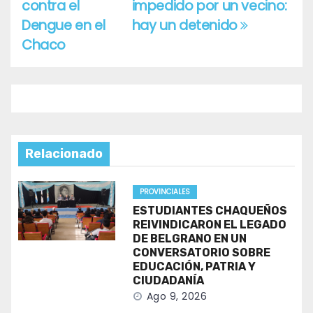
entradas
contra el
impedido por un vecino:
Dengue en el
hay un detenido
Chaco
Relacionado
PROVINCIALES
ESTUDIANTES CHAQUEÑOS
REIVINDICARON EL LEGADO
DE BELGRANO EN UN
CONVERSATORIO SOBRE
EDUCACIÓN, PATRIA Y
CIUDADANÍA
Ago 9, 2026