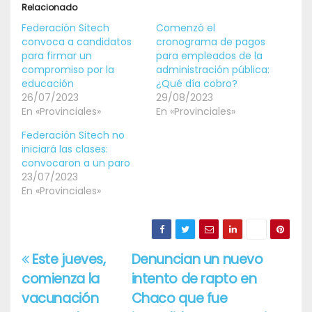
Relacionado
Federación Sitech
Comenzó el
convoca a candidatos
cronograma de pagos
para firmar un
para empleados de la
compromiso por la
administración pública:
educación
¿Qué día cobro?
26/07/2023
29/08/2023
En «Provinciales»
En «Provinciales»
Federación Sitech no
iniciará las clases:
convocaron a un paro
23/07/2023
En «Provinciales»
Este jueves,
Denuncian un nuevo
Navegación
comienza la
intento de rapto en
de
vacunación
Chaco que fue