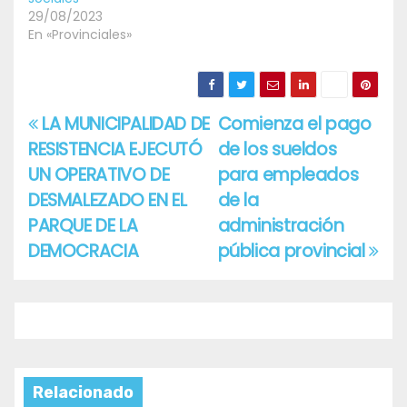
29/08/2023
En «Provinciales»
LA MUNICIPALIDAD DE
Comienza el pago
Navegación
RESISTENCIA EJECUTÓ
de los sueldos
de
UN OPERATIVO DE
para empleados
entradas
DESMALEZADO EN EL
de la
PARQUE DE LA
administración
DEMOCRACIA
pública provincial
Relacionado