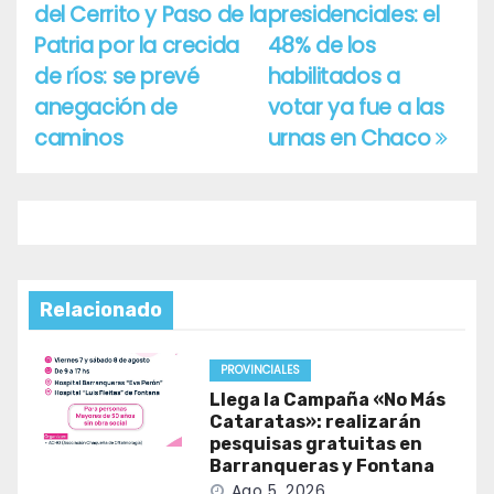
del Cerrito y Paso de la
presidenciales: el
de
Patria por la crecida
48% de los
entradas
de ríos: se prevé
habilitados a
anegación de
votar ya fue a las
caminos
urnas en Chaco
Relacionado
PROVINCIALES
Llega la Campaña «No Más
Cataratas»: realizarán
pesquisas gratuitas en
Barranqueras y Fontana
Ago 5, 2026