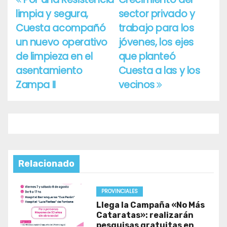
Navegación
limpia y segura,
sector privado y
de
Cuesta acompañó
trabajo para los
entradas
un nuevo operativo
jóvenes, los ejes
de limpieza en el
que planteó
asentamiento
Cuesta a las y los
Zampa II
vecinos
Relacionado
PROVINCIALES
Llega la Campaña «No Más
Cataratas»: realizarán
pesquisas gratuitas en